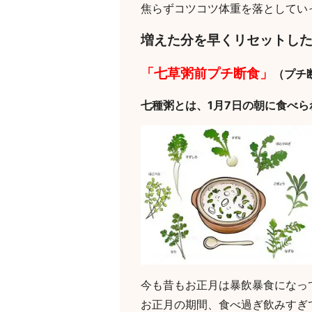
焦らずコツコツ体重を落としてい
増えた分を早くリセットし
「七草粥前プチ断食」
（プチ
七種粥とは、1月7日の朝に食べ
今も昔もお正月は暴飲暴食になっ
お正月の期間、食べ過ぎ飲みすぎ