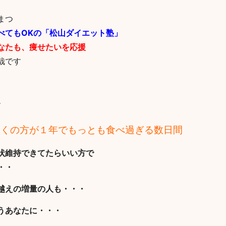
まつ
べてもOKの「松山ダイエット塾」
なたも、痩せたいを応援
哉です
す
多くの方が１年でもっとも食べ過ぎる数日間
状維持できてたらいい方で
・・
越えの増量の人も・・・
うあなたに・・・