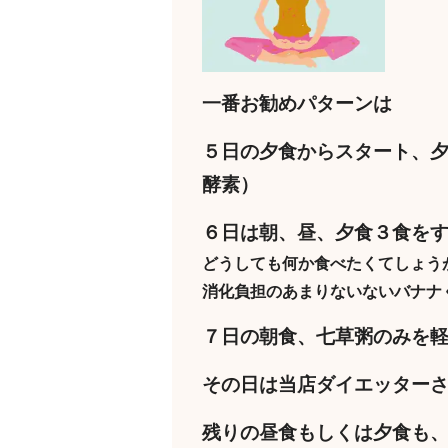
一番お勧めパターンは
５日の夕食からスタート、
酵素）
６日は朝、昼、夕食３食を
どうしても何か食べたくてしょう
消化負担のあまりないないバナナ
７日の朝食、七草粥のみを
その日は当店ダイエッター
残りの昼食もしくは夕食も