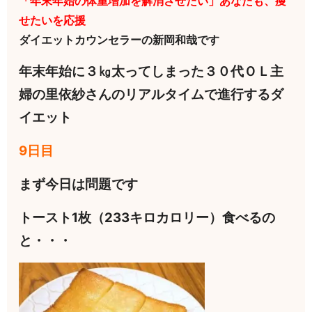
「年末年始の体重増加を解消させたい」あなたも、痩
せたいを応援
ダイエットカウンセラーの新岡和哉です
年末年始に３㎏太ってしまった３０代ＯＬ主
婦の里依紗さんのリアルタイムで進行するダ
イエット
9日目
まず今日は問題です
トースト1枚（233キロカロリー）食べるの
と・・・