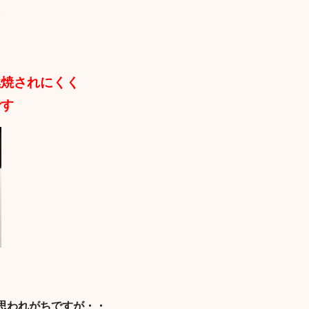
ン
燃焼されにくく
です
思われがちですが・・