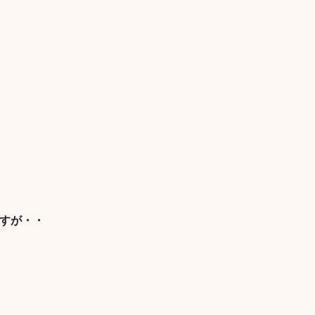
と
すが・・