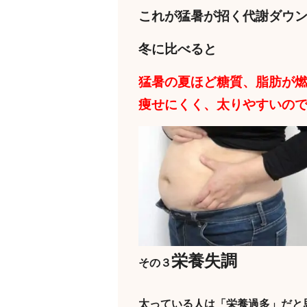
これが猛暑が招く代謝ダウ
冬に比べると
猛暑の夏ほど糖質、脂肪が
痩せにくく、太りやすいの
栄養失調
その３
太っている人は「栄養過多」だと