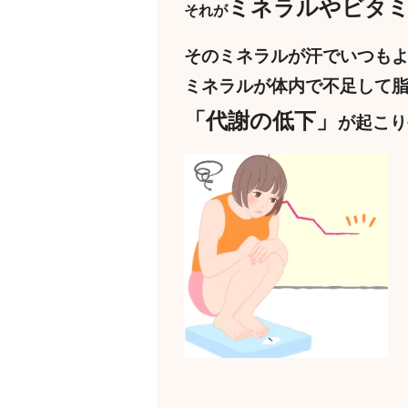
ミネラルやビタ
それが
そのミネラルが汗でいつも
ミネラルが体内で不足して
「代謝の低下」
が起こり