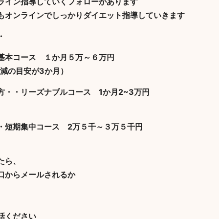
ンライン指導していくフォローがあります
もオンラインでしっかりダイエット指導していきます
・
基本コース １か月５万～６万円
㎏減の目安が3か月）
方・・リーズナブルコース 1か月2~3万円
・短期集中コース 2万５千～３万５千円
たら、
口からメールされるか
話ください