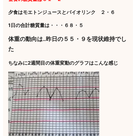
夕食はモエトンジュースとバイオリンク ２・６
1日の合計糖質量は・・・６８・５
体重の動向は‥昨日の５５・９を現状維持でし
た
ちなみに2週間目の体重変動のグラフはこんな感じ