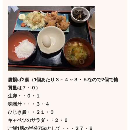
唐揚げ2個（1個あたり３・４～３・５なので2個で糖
質量は７・０）
生卵・・０・１
味噌汁・・・３・４
ひじき煮・・２１・０
キャベツのサラダ・・２・６
ご飯1膳の半分75gとして・・・２７・６