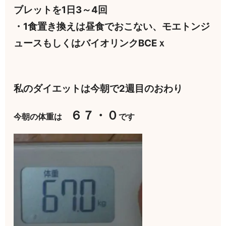
ブレットを1日3～4回
・1食置き換えは昼食でおこない、モエトンジ
ュースもしくはバイオリンクBCEｘ
私のダイエットは今朝で2週目のおわり
６７・０
今朝の体重は
です