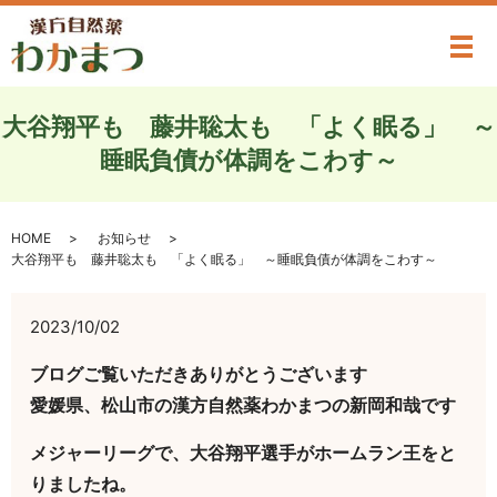
メ
大谷翔平も 藤井聡太も 「よく眠る」 ～
睡眠負債が体調をこわす～
HOME
お知らせ
大谷翔平も 藤井聡太も 「よく眠る」 ～睡眠負債が体調をこわす～
2023/10/02
ブログご覧いただきありがとうございます
愛媛県、松山市の漢方自然薬わかまつの新岡和哉です
メジャーリーグで、大谷翔平選手がホームラン王をと
りましたね。