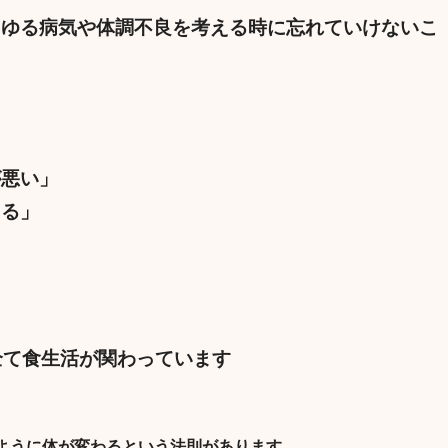
らゆる病気や体調不良を考える時に忘れていけないこ
が悪い」
ある」
」
全て食生活が関わっています
ように体が変わるという法則があります